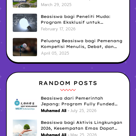
untuk Meraih Pendanaan
March 29, 2025
Penelitian Interdisipliner
Beasiswa bagi Peneliti Muda:
Program Eksklusif untuk
Menunjang Karier Akademik
February 17, 2026
Peluang Beasiswa bagi Pemenang
Kompetisi Menulis, Debat, dan
Public Speaking: Kesempatan
April 05, 2025
Emas yang Sering Terlewatkan
RANDOM POSTS
Beasiswa dari Pemerintah
Jepang: Program Fully Funded
untuk S1, S2, dan S3 yang Wajib
Muhamad Ali
July 25, 2026
Kamu Coba Tahun Ini!
Beasiswa bagi Aktivis Lingkungan
2026, Kesempatan Emas Dapat
Dana Pendidikan untuk Misi
Muhamad Ali
May 25, 2026