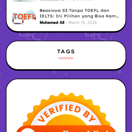
Sosialmu
Beasiswa S3 Tanpa TOEFL dan
IELTS: Ini Pilihan yang Bisa Kamu
Coba Sekarang!
Muhamad Ali
March 14, 2026
TAGS