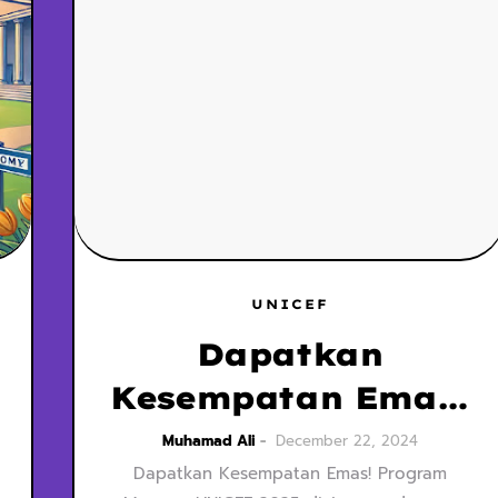
UNICEF
Dapatkan
Kesempatan Emas!
Program Magang
Muhamad Ali
December 22, 2024
Dapatkan Kesempatan Emas! Program
UNICEF 2025 di