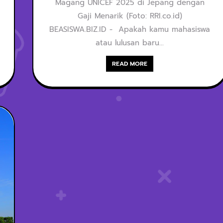
Magang UNICEF 2025 di Jepang dengan
Jepang dengan
Gaji Menarik (Foto: RRI.co.id)
BEASISWA.BIZ.ID - Apakah kamu mahasiswa
Gaji Menarik
atau lulusan baru…
READ MORE