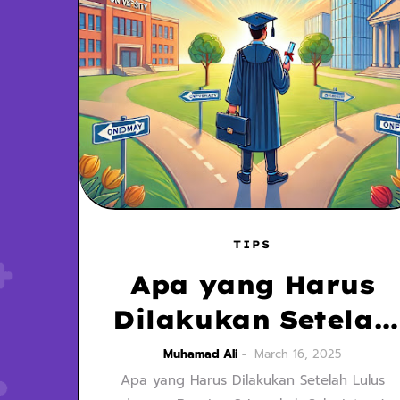
TIPS
Apa yang Harus
Dilakukan Setelah
Lulus dengan
Muhamad Ali
March 16, 2025
Apa yang Harus Dilakukan Setelah Lulus
Beasiswa?