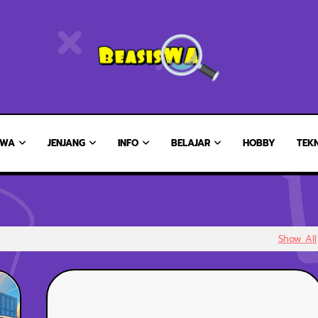
SWA
JENJANG
INFO
BELAJAR
HOBBY
TEK
Show All