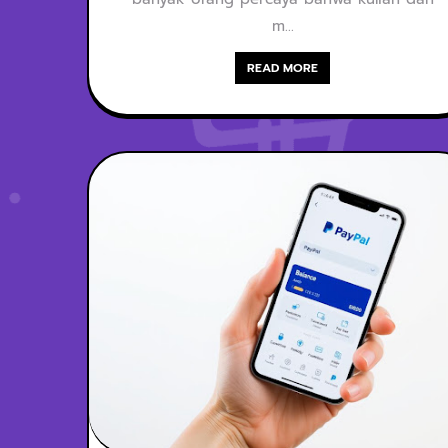
Bisnis
m…
READ MORE