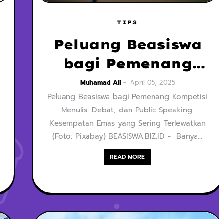
TIPS
Peluang Beasiswa
bagi Pemenang
Kompetisi Menulis,
Muhamad Ali
April 05, 2025
Peluang Beasiswa bagi Pemenang Kompetisi
Debat, dan Public
Menulis, Debat, dan Public Speaking:
Speaking:
Kesempatan Emas yang Sering Terlewatkan
Kesempatan Emas
(Foto: Pixabay) BEASISWA.BIZ.ID - Banya…
yang Sering
READ MORE
Terlewatkan