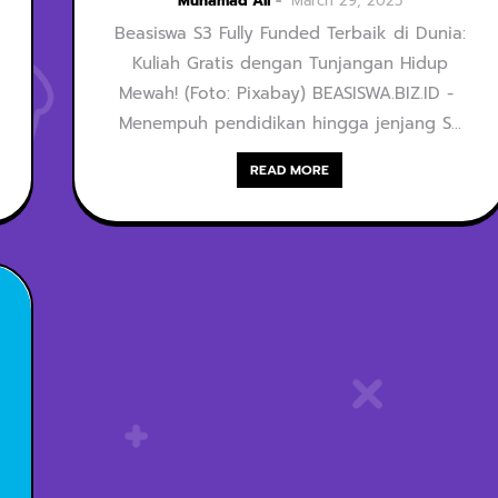
Dunia: Kuliah
Muhamad Ali
March 29, 2025
Beasiswa S3 Fully Funded Terbaik di Dunia:
Gratis dengan
Kuliah Gratis dengan Tunjangan Hidup
Tunjangan Hidup
Mewah! (Foto: Pixabay) BEASISWA.BIZ.ID -
Menempuh pendidikan hingga jenjang S…
Mewah!
READ MORE