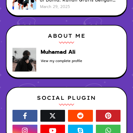
di Dunia: Kuliah Gratis dengan
Tunjangan Hidup Mewah!
March 29, 2025
ABOUT ME
Muhamad Ali
View my complete profile
SOCIAL PLUGIN