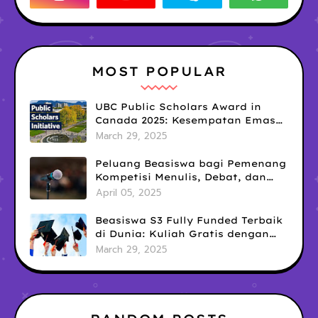
MOST POPULAR
UBC Public Scholars Award in
Canada 2025: Kesempatan Emas
untuk Meraih Pendanaan
March 29, 2025
Penelitian Interdisipliner
Peluang Beasiswa bagi Pemenang
Kompetisi Menulis, Debat, dan
Public Speaking: Kesempatan
April 05, 2025
Emas yang Sering Terlewatkan
Beasiswa S3 Fully Funded Terbaik
di Dunia: Kuliah Gratis dengan
Tunjangan Hidup Mewah!
March 29, 2025