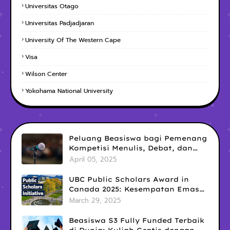
Universitas Otago
Universitas Padjadjaran
University Of The Western Cape
Visa
Wilson Center
Yokohama National University
Peluang Beasiswa bagi Pemenang
Kompetisi Menulis, Debat, dan
Public Speaking: Kesempatan
April 05, 2025
Emas yang Sering Terlewatkan
UBC Public Scholars Award in
Canada 2025: Kesempatan Emas
untuk Meraih Pendanaan
March 29, 2025
Penelitian Interdisipliner
Beasiswa S3 Fully Funded Terbaik