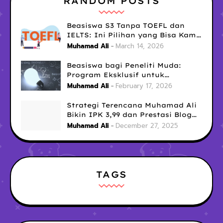
RANDOM POSTS
Beasiswa S3 Tanpa TOEFL dan
IELTS: Ini Pilihan yang Bisa Kamu
Coba Sekarang!
Muhamad Ali
March 14, 2026
Beasiswa bagi Peneliti Muda:
Program Eksklusif untuk
Menunjang Karier Akademik
Muhamad Ali
February 17, 2026
Strategi Terencana Muhamad Ali
Bikin IPK 3,99 dan Prestasi Blog
Gemilang di Era Digital
Muhamad Ali
December 27, 2025
TAGS