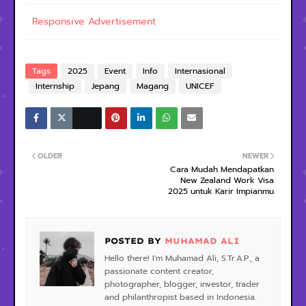
Responsive Advertisement
Tags
2025
Event
Info
Internasional
Internship
Jepang
Magang
UNICEF
OLDER
NEWER
Cara Mudah Mendapatkan
New Zealand Work Visa
2025 untuk Karir Impianmu
POSTED BY
MUHAMAD ALI
Hello there! I'm Muhamad Ali, S.Tr.A.P., a
passionate content creator,
photographer, blogger, investor, trader
and philanthropist based in Indonesia.