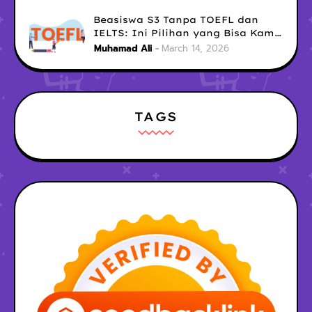
Sosialmu
Beasiswa S3 Tanpa TOEFL dan
IELTS: Ini Pilihan yang Bisa Kamu
Coba Sekarang!
Muhamad Ali
March 14, 2026
TAGS