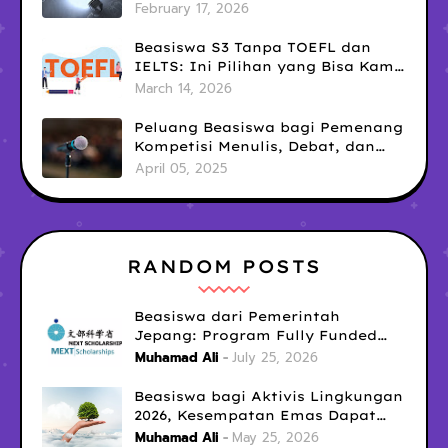
Menunjang Karier Akademik
February 17, 2026
Beasiswa S3 Tanpa TOEFL dan
IELTS: Ini Pilihan yang Bisa Kamu
Coba Sekarang!
March 14, 2026
Peluang Beasiswa bagi Pemenang
Kompetisi Menulis, Debat, dan
Public Speaking: Kesempatan
April 05, 2025
Emas yang Sering Terlewatkan
RANDOM POSTS
Beasiswa dari Pemerintah
Jepang: Program Fully Funded
untuk S1, S2, dan S3 yang Wajib
Muhamad Ali
July 25, 2026
Kamu Coba Tahun Ini!
Beasiswa bagi Aktivis Lingkungan
2026, Kesempatan Emas Dapat
Dana Pendidikan untuk Misi
Muhamad Ali
May 25, 2026