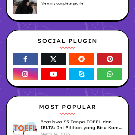
View my complete profile
SOCIAL PLUGIN
MOST POPULAR
Beasiswa S3 Tanpa TOEFL dan
IELTS: Ini Pilihan yang Bisa Kamu
Coba Sekarang!
March 14, 2026