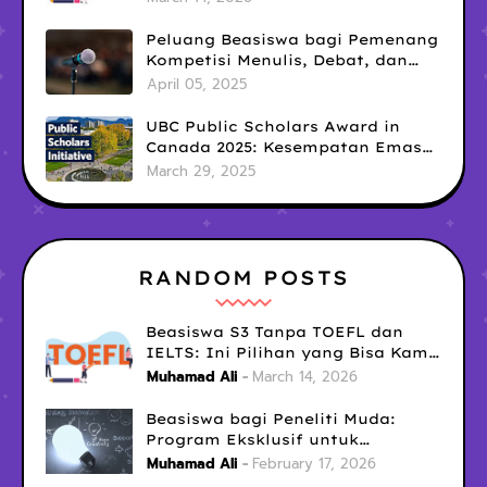
Peluang Beasiswa bagi Pemenang
Kompetisi Menulis, Debat, dan
Public Speaking: Kesempatan
April 05, 2025
Emas yang Sering Terlewatkan
UBC Public Scholars Award in
Canada 2025: Kesempatan Emas
untuk Meraih Pendanaan
March 29, 2025
Penelitian Interdisipliner
RANDOM POSTS
Beasiswa S3 Tanpa TOEFL dan
IELTS: Ini Pilihan yang Bisa Kamu
Coba Sekarang!
Muhamad Ali
March 14, 2026
Beasiswa bagi Peneliti Muda:
Program Eksklusif untuk
Menunjang Karier Akademik
Muhamad Ali
February 17, 2026