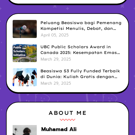
Peluang Beasiswa bagi Pemenang
Kompetisi Menulis, Debat, dan
Public Speaking: Kesempatan
April 05, 2025
Emas yang Sering Terlewatkan
UBC Public Scholars Award in
Canada 2025: Kesempatan Emas
untuk Meraih Pendanaan
March 29, 2025
Penelitian Interdisipliner
Beasiswa S3 Fully Funded Terbaik
di Dunia: Kuliah Gratis dengan
Tunjangan Hidup Mewah!
March 29, 2025
ABOUT ME
Muhamad Ali