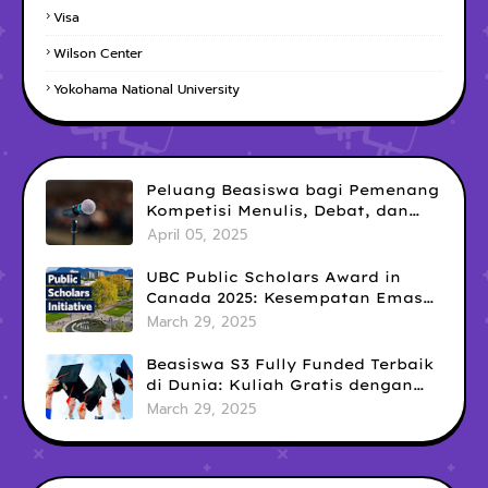
Visa
Wilson Center
Yokohama National University
Peluang Beasiswa bagi Pemenang
Kompetisi Menulis, Debat, dan
Public Speaking: Kesempatan
April 05, 2025
Emas yang Sering Terlewatkan
UBC Public Scholars Award in
Canada 2025: Kesempatan Emas
untuk Meraih Pendanaan
March 29, 2025
Penelitian Interdisipliner
Beasiswa S3 Fully Funded Terbaik
di Dunia: Kuliah Gratis dengan
Tunjangan Hidup Mewah!
March 29, 2025