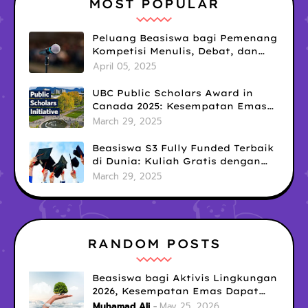
MOST POPULAR
Peluang Beasiswa bagi Pemenang
Kompetisi Menulis, Debat, dan
Public Speaking: Kesempatan
April 05, 2025
Emas yang Sering Terlewatkan
UBC Public Scholars Award in
Canada 2025: Kesempatan Emas
untuk Meraih Pendanaan
March 29, 2025
Penelitian Interdisipliner
Beasiswa S3 Fully Funded Terbaik
di Dunia: Kuliah Gratis dengan
Tunjangan Hidup Mewah!
March 29, 2025
RANDOM POSTS
Beasiswa bagi Aktivis Lingkungan
2026, Kesempatan Emas Dapat
Dana Pendidikan untuk Misi
Muhamad Ali
May 25, 2026