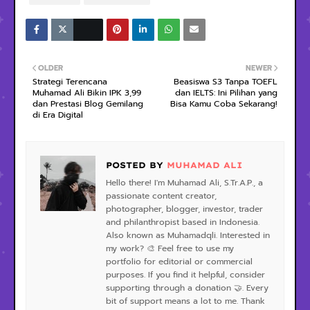
OLDER
NEWER
Strategi Terencana
Beasiswa S3 Tanpa TOEFL
Muhamad Ali Bikin IPK 3,99
dan IELTS: Ini Pilihan yang
dan Prestasi Blog Gemilang
Bisa Kamu Coba Sekarang!
di Era Digital
POSTED BY
MUHAMAD ALI
Hello there! I'm Muhamad Ali, S.Tr.A.P., a
passionate content creator,
photographer, blogger, investor, trader
and philanthropist based in Indonesia.
Also known as Muhamadqli. Interested in
my work? 🎨 Feel free to use my
portfolio for editorial or commercial
purposes. If you find it helpful, consider
supporting through a donation 🤝. Every
bit of support means a lot to me. Thank