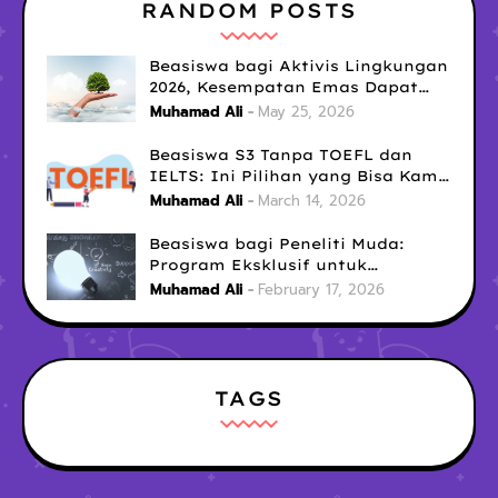
RANDOM POSTS
Beasiswa bagi Aktivis Lingkungan
2026, Kesempatan Emas Dapat
Dana Pendidikan untuk Misi
Muhamad Ali
May 25, 2026
Sosialmu
Beasiswa S3 Tanpa TOEFL dan
IELTS: Ini Pilihan yang Bisa Kamu
Coba Sekarang!
Muhamad Ali
March 14, 2026
Beasiswa bagi Peneliti Muda:
Program Eksklusif untuk
Menunjang Karier Akademik
Muhamad Ali
February 17, 2026
TAGS