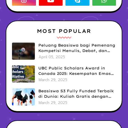
MOST POPULAR
Peluang Beasiswa bagi Pemenang
Kompetisi Menulis, Debat, dan
Public Speaking: Kesempatan
April 05, 2025
Emas yang Sering Terlewatkan
UBC Public Scholars Award in
Canada 2025: Kesempatan Emas
untuk Meraih Pendanaan
March 29, 2025
Penelitian Interdisipliner
Beasiswa S3 Fully Funded Terbaik
di Dunia: Kuliah Gratis dengan
Tunjangan Hidup Mewah!
March 29, 2025