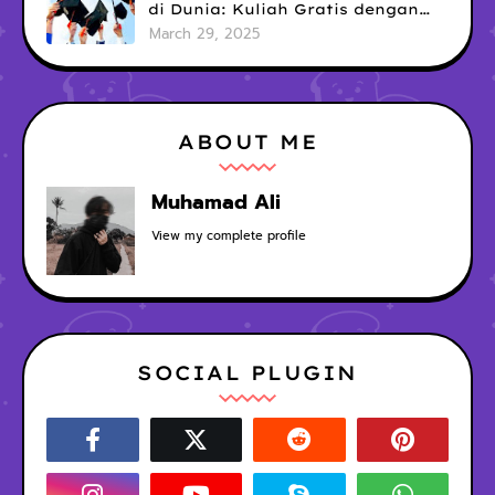
di Dunia: Kuliah Gratis dengan
Tunjangan Hidup Mewah!
March 29, 2025
ABOUT ME
Muhamad Ali
View my complete profile
SOCIAL PLUGIN