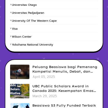
Universitas Otago
Universitas Padjadjaran
University Of The Western Cape
Visa
Wilson Center
Yokohama National University
Peluang Beasiswa bagi Pemenang
Kompetisi Menulis, Debat, dan
Public Speaking: Kesempatan
April 05, 2025
Emas yang Sering Terlewatkan
UBC Public Scholars Award in
Canada 2025: Kesempatan Emas
untuk Meraih Pendanaan
March 29, 2025
Penelitian Interdisipliner
Beasiswa S3 Fully Funded Terbaik